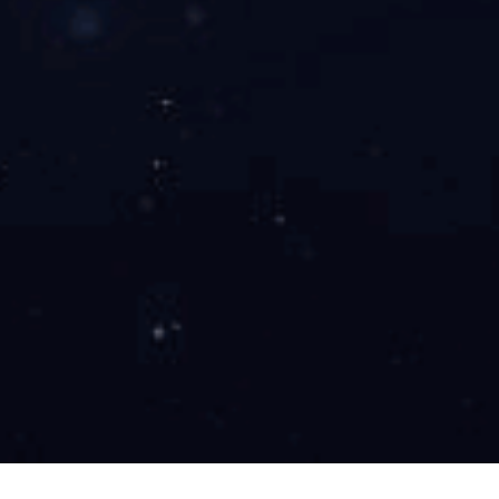
采用包芯线的好处
很多的牛仔厂家在生产中都会遇到一些难以解决的问题、比如在预产时发现在
洗水后很多断线产生其实这种情况是非常严重的，有时候会占整体产量的15%
到 25%。现在有很多......
VIEW DETAILS
2022-06-08