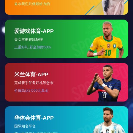
除渣剂是多家科研单位，经历五年共同研发的新型复合除渣剂。其产品质量经
过实际使用证明，产品质量在国内同行业中处于水平，可与国外同类进口产品
媲美，而价格远低于进口产......
VIEW DETAILS
2022-06-08