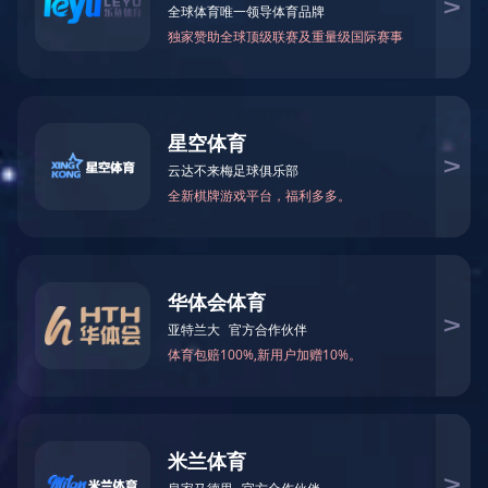
2022-06-08
复合除渣剂的作用和特性
主要用于聚集铁水溶液表面的不熔物，使之易于除去，确保铁水溶液的纯净；