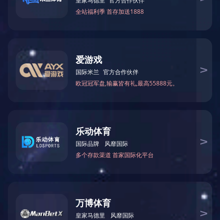
还可作为优质保温覆盖剂及档渣材料，具有较厚的保温层及优异的档渣性能，
还可有效隔绝空气防止铁水......
VIEW DETAILS
2022-06-08
除渣剂的使用方法及优点
1、除渣与挡渣：除渣剂可在浇包、中间包、电炉中使用。用人工或喷枪均匀撒