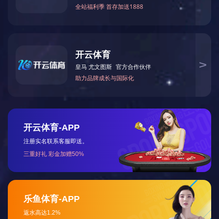
布于熔液表面后，稍加搅动即可迅速集聚成与金属溶液易于分离的渣壳，扒掉
渣壳即可获得纯净溶液，......
VIEW DETAILS
2022-06-08
复合除渣剂产品说明