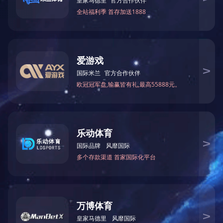
金属硅
碳化硅
无水炮泥
硅碳合金
硅钡钙多元合金
炼钢脱氧剂